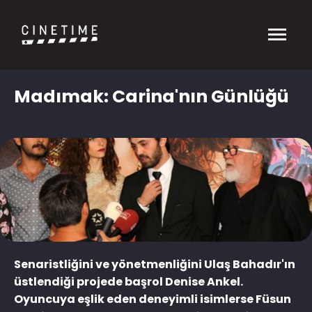
Madımak: Carina'nın Günlüğü
Senaristliğini ve yönetmenliğini Ulaş Bahadır'ın
üstlendiği projede başrol Denise Ankel.
Oyuncuya eşlik eden deneyimli isimlerse Füsun